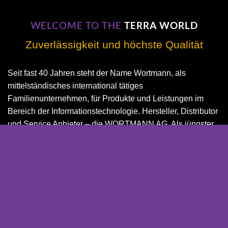
WELCOME TO THE
TERRA WORLD
Zuverlässigkeit und höchste Qualität
Seit fast 40 Jahren steht der Name Wortmann, als
mittelständisches international tätiges
Familienunternehmen, für Produkte und Leistungen im
Bereich der Informationstechnologie. Hersteller, Distributor
und Service Anbieter – die WORTMANN AG. Als jüngster
Bestandteil der Gruppe nutzen wir die Kompetenzen sowie
das Netzwerk unseres Konzern und bieten so nicht nur den
knapp 800 Mitarbeitern, 16.000 angeschlossenen
Fachhändlern und circa 100.000 Cloud-Service
Mitgliedern unser Benefits Programm an, sondern sind
darum bemüht die Terra Benefits Welt auch extern
zugänglich zu machen. Der Anspruch bleibt dabei gleich –
höchste Qualität zu erschwinglichen Preisen. Welcome to